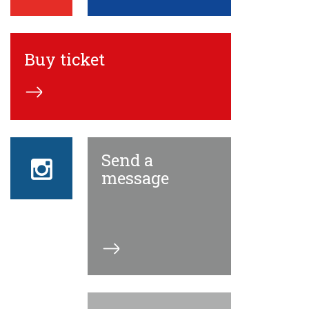
Buy ticket
Send a
Instagram
ECN
message