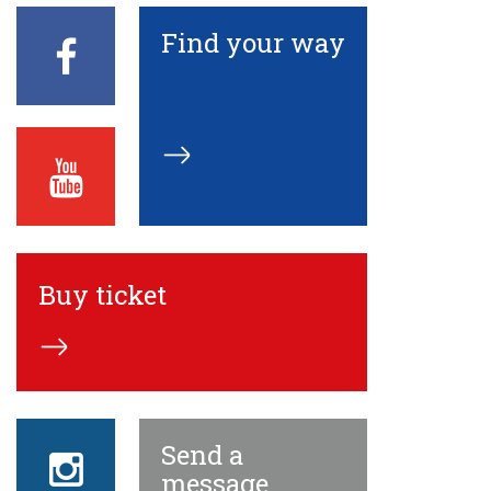
Find your way
Facebook
ECN
Youtube
ECN
Buy ticket
Send a
Instagram
ECN
message