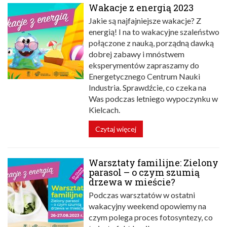
Wakacje z energią 2023
Jakie są najfajniejsze wakacje? Z
energią! I na to wakacyjne szaleństwo
połączone z nauką, porządną dawką
dobrej zabawy i mnóstwem
eksperymentów zapraszamy do
Energetycznego Centrum Nauki
Industria. Sprawdźcie, co czeka na
Was podczas letniego wypoczynku w
Kielcach.
Czytaj więcej
Warsztaty familijne: Zielony
parasol – o czym szumią
drzewa w mieście?
Podczas warsztatów w ostatni
wakacyjny weekend opowiemy na
czym polega proces fotosyntezy, co