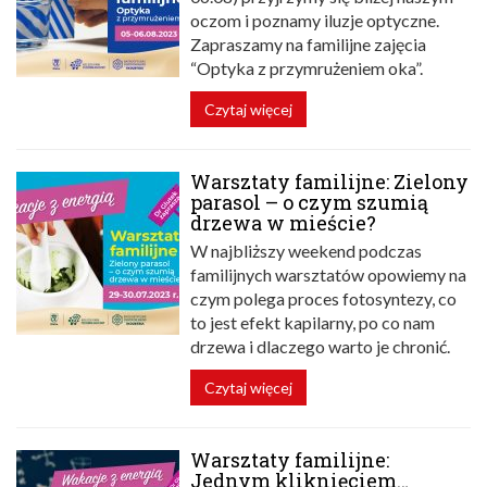
oczom i poznamy iluzje optyczne.
Zapraszamy na familijne zajęcia
“Optyka z przymrużeniem oka”.
Czytaj więcej
Warsztaty familijne: Zielony
parasol – o czym szumią
drzewa w mieście?
W najbliższy weekend podczas
familijnych warsztatów opowiemy na
czym polega proces fotosyntezy, co
to jest efekt kapilarny, po co nam
drzewa i dlaczego warto je chronić.
Czytaj więcej
Warsztaty familijne:
Jednym kliknięciem…