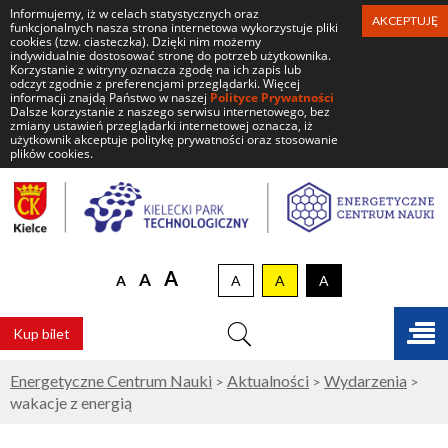
Informujemy, iż w celach statystycznych oraz
AKCEPTUJĘ
funkcjonalnych nasza strona internetowa wykorzystuje pliki
cookies (tzw. ciasteczka). Dzięki nim możemy
indywidualnie dostosować stronę do potrzeb użytkownika.
Korzystanie z witryny oznacza zgodę na ich zapis lub
odczyt zgodnie z preferencjami przeglądarki. Więcej
informacji znajdą Państwo w naszej
Polityce Prywatności
Dalsze korzystanie z naszego serwisu internetowego, bez
zmiany ustawień przeglądarki internetowej oznacza, iż
użytkownik akceptuje politykę prywatności oraz stosowanie
plików cookies.
Energetyczne
Centrum
Nauki
Domyślny
Większa
Największa
A
A
A
A
A
A
Kontrast domyślny
Czarny tekst na żółt
Biały tekst na
rozmiar
czcionka
czcionka
czcionki
Szukaj
Kup bilet
Energetyczne Centrum Nauki
Aktualności
Wydarzenia
>
>
>
wakacje z energią