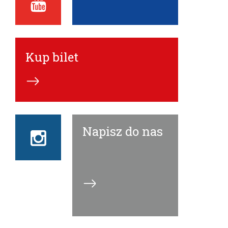
ECN
Kup bilet
Napisz do nas
Instagram
ECN