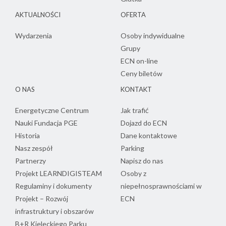
AKTUALNOŚCI
OFERTA
Wydarzenia
Osoby indywidualne
Grupy
ECN on-line
Ceny biletów
O NAS
KONTAKT
Energetyczne Centrum
Jak trafić
Nauki Fundacja PGE
Dojazd do ECN
Historia
Dane kontaktowe
Nasz zespół
Parking
Partnerzy
Napisz do nas
Projekt LEARNDIGISTEAM
Osoby z
Regulaminy i dokumenty
niepełnosprawnościami w
Projekt – Rozwój
ECN
infrastruktury i obszarów
B+R Kieleckiego Parku