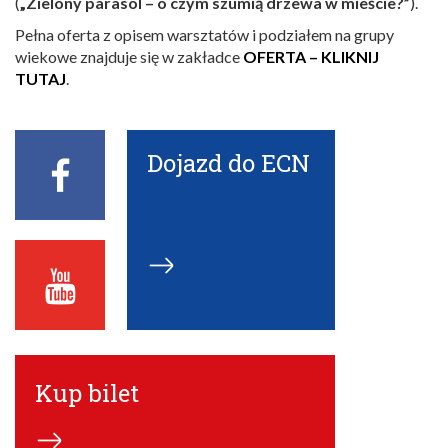
(
„Zielony parasol – o czym szumią drzewa w mieście?”
).
Pełna oferta z opisem warsztatów i podziałem na grupy
wiekowe znajduje się w zakładce
OFERTA – KLIKNIJ
TUTAJ
.
Dojazd do ECN
Facebook
ECN
Youtube
ECN
Kup bilet