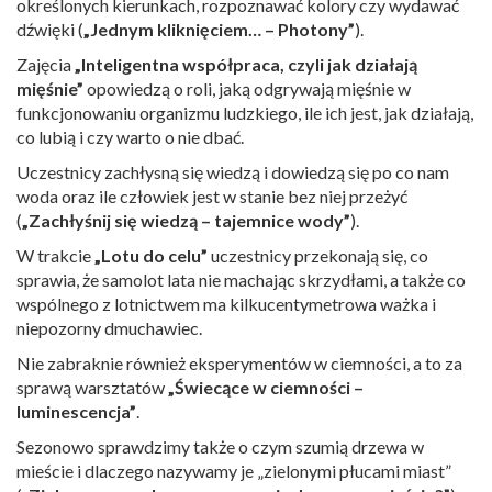
określonych kierunkach, rozpoznawać kolory czy wydawać
dźwięki (
„Jednym kliknięciem… – Photony”
).
Zajęcia
„Inteligentna współpraca, czyli jak działają
mięśnie”
opowiedzą o roli, jaką odgrywają mięśnie w
funkcjonowaniu organizmu ludzkiego, ile ich jest, jak działają,
co lubią i czy warto o nie dbać.
Uczestnicy zachłysną się wiedzą i dowiedzą się po co nam
woda oraz ile człowiek jest w stanie bez niej przeżyć
(
„Zachłyśnij się wiedzą – tajemnice wody”
).
W trakcie
„Lotu do celu”
uczestnicy przekonają się, co
sprawia, że samolot lata nie machając skrzydłami, a także co
wspólnego z lotnictwem ma kilkucentymetrowa ważka i
niepozorny dmuchawiec.
Nie zabraknie również eksperymentów w ciemności, a to za
sprawą warsztatów
„Świecące w ciemności –
luminescencja”
.
Sezonowo sprawdzimy także o czym szumią drzewa w
mieście i dlaczego nazywamy je „zielonymi płucami miast”