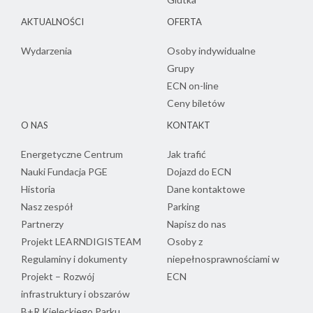
AKTUALNOŚCI
OFERTA
Wydarzenia
Osoby indywidualne
Grupy
ECN on-line
Ceny biletów
O NAS
KONTAKT
Energetyczne Centrum
Jak trafić
Nauki Fundacja PGE
Dojazd do ECN
Historia
Dane kontaktowe
Nasz zespół
Parking
Partnerzy
Napisz do nas
Projekt LEARNDIGISTEAM
Osoby z
Regulaminy i dokumenty
niepełnosprawnościami w
Projekt – Rozwój
ECN
infrastruktury i obszarów
B+R Kieleckiego Parku