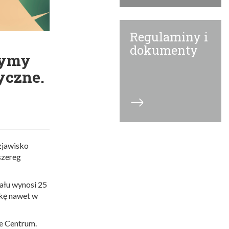
Regulaminy i
dokumenty
rzymy
yczne.
zjawisko
szereg
iału wynosi 25
żkę nawet w
ie Centrum.