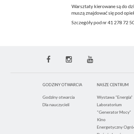
Warsztaty kierowane są do dzi
muszą znajdować się pod opiek
Szczegóły pod nr 41 278 72 50
Facebook
Instagram
Youtube
ECN
ECN
ECN
GODZINY OTWARCIA
NASZE CENTRUM
Godziny otwarcia
Wystawa “Energia”
Dla nauczycieli
Laboratorium
“Generator Mocy”
Kino
Energetyczny Ogró