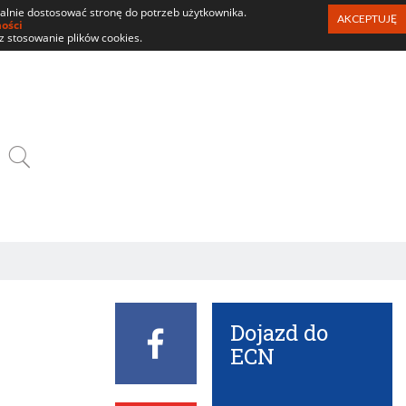
ualnie dostosować stronę do potrzeb użytkownika.
AKCEPTUJĘ
ności
z stosowanie plików cookies.
SZUKAJ
Dojazd do
Facebook
ECN
ECN