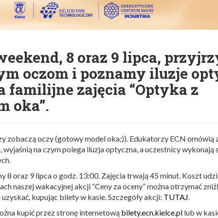
weekend, 8 oraz 9 lipca, przyj
zym oczom i poznamy iluzje opt
 familijne zajęcia “Optyka z
m oka”.
czy zobaczą oczy (gotowy model oka;)). Edukatorzy ECN omówią 
, wyjaśnią na czym polega iluzja optyczna, a uczestnicy wykonają 
ch.
 8 oraz 9 lipca o godz. 13:00. Zajęcia trwają 45 minut. Koszt udz
ach naszej wakacyjnej akcji “Ceny za oceny” można otrzymać zni
uzyskać, kupując bilety w kasie. Szczegóły akcji:
TUTAJ
.
ożna kupić przez stronę internetową
bilety.ecn.kielce.pl
lub w kas