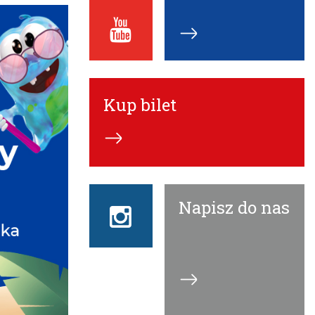
Youtube
ECN
Kup bilet
Napisz do nas
Instagram
ECN