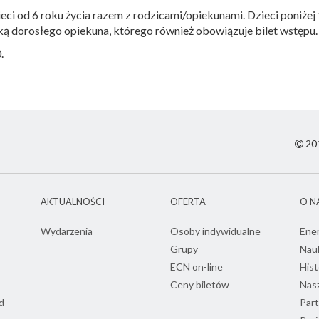
eci od 6 roku życia razem z rodzicami/opiekunami. Dzieci poniżej 
ą dorosłego opiekuna, którego również obowiązuje bilet wstępu.
.
201
AKTUALNOŚCI
OFERTA
O N
Wydarzenia
Osoby indywidualne
Ene
Grupy
Nau
ECN on-line
Hist
Ceny biletów
Nasz
d
Part