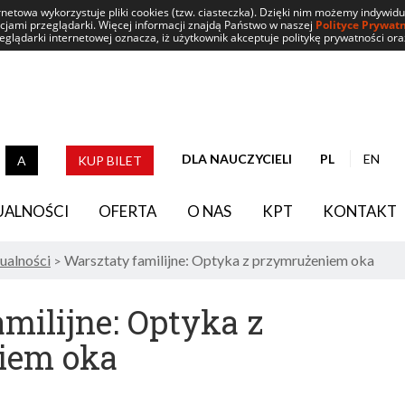
rnetowa wykorzystuje pliki cookies (tzw. ciasteczka). Dzięki nim możemy indywid
ncjami przeglądarki. Więcej informacji znajdą Państwo w naszej
Polityce Prywat
glądarki internetowej oznacza, iż użytkownik akceptuje politykę prywatności ora
DLA NAUCZYCIELI
PL
EN
A
KUP BILET
TRAST DOMYŚLNY
CZARNY TEKST NA ŻÓŁTYM TLE
BIAŁY TEKST NA CZARNYM TLE
UALNOŚCI
OFERTA
O NAS
KPT
KONTAKT
ualności
Warsztaty familijne: Optyka z przymrużeniem oka
>
milijne: Optyka z
iem oka