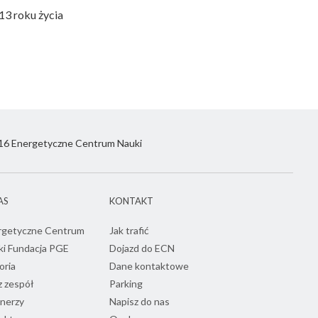
13 roku życia
6 Energetyczne Centrum Nauki
AS
KONTAKT
rgetyczne Centrum
Jak trafić
ki Fundacja PGE
Dojazd do ECN
oria
Dane kontaktowe
 zespół
Parking
nerzy
Napisz do nas