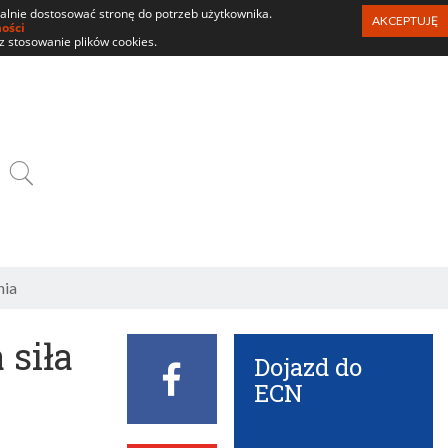
ualnie dostosować stronę do potrzeb użytkownika.
AKCEPTUJĘ
ności
z stosowanie plików cookies.
SZUKAJ
nia
 siła
Dojazd do
Facebook
ECN
ECN