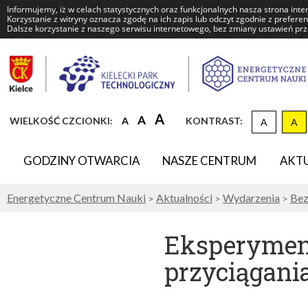
Informujemy, iż w celach statystycznych oraz funkcjonalnych nasza strona inte
Korzystanie z witryny oznacza zgodę na ich zapis lub odczyt zgodnie z prefere
Dalsze korzystanie z naszego serwisu internetowego, bez zmiany ustawień prze
Energetyczne
Centrum
Nauki
DOMYŚLNY
WIĘKSZA
NAJWIĘKSZA
A
A
WIELKOŚĆ CZCIONKI:
A
KONTRAST:
A
A
KON
ROZMIAR
CZCIONKA
CZCIONKA
CZCIONKI
GODZINY OTWARCIA
NASZE CENTRUM
AKT
Energetyczne Centrum Nauki
Aktualności
Wydarzenia
Bez
>
>
>
Eksperyment
przyciągani