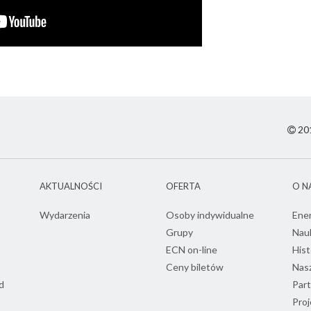
201
AKTUALNOŚCI
OFERTA
O N
Wydarzenia
Osoby indywidualne
Ene
Grupy
Nau
ECN on-line
Hist
Ceny biletów
Nasz
d
Part
Proj