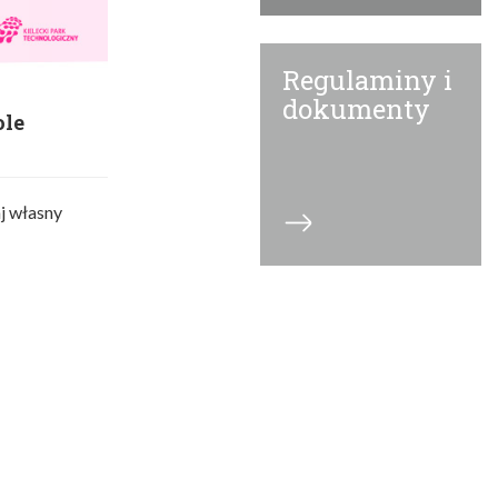
Regulaminy i
dokumenty
ole
j własny