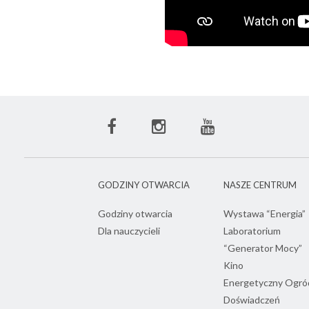
Facebook
Instagram
Youtube
ECN
ECN
ECN
GODZINY OTWARCIA
NASZE CENTRUM
Godziny otwarcia
Wystawa “Energia”
Dla nauczycieli
Laboratorium
“Generator Mocy”
Kino
Energetyczny Ogró
Doświadczeń