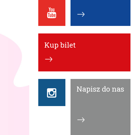
Youtube
ECN
Kup bilet
Napisz do nas
Instagram
ECN