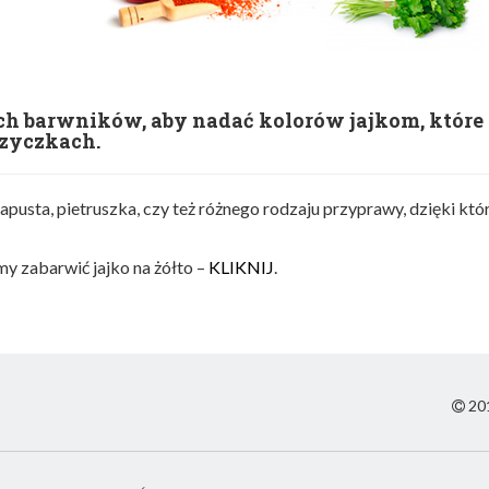
ch barwników, aby nadać kolorów jajkom, które 
zyczkach.
pusta, pietruszka, czy też różnego rodzaju przyprawy, dzięki kt
y zabarwić jajko na żółto –
KLIKNIJ
.
201