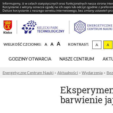
Informujemy, iż w celach statystycznych oraz funkcjonalnych nasza strona inte
Korzystanie z witryny oznacza zgodę na ich zapis lub odczyt zgodnie z prefere
Dalsze korzystanie z naszego serwisu internetowego, bez zmiany ustawień prze
Energetyczne
Centrum
Nauki
DOMYŚLNY
WIĘKSZA
NAJWIĘKSZA
A
A
WIELKOŚĆ CZCIONKI:
A
KONTRAST:
A
A
KON
ROZMIAR
CZCIONKA
CZCIONKA
CZCIONKI
GODZINY OTWARCIA
NASZE CENTRUM
AKT
Energetyczne Centrum Nauki
Aktualności
Wydarzenia
Bez
>
>
>
Eksperyment
barwienie j