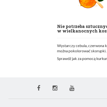
Nie potrzeba sztuczny
w wielkanocnych kos
Wystarczy cebula, czerwona ka
można pokolorować skorupki.
Sprawdź jak za pomocą kurkum
Facebook
Instagram
Youtube
ECN
ECN
ECN