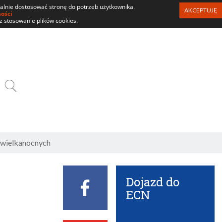
ualnie dostosować stronę do potrzeb użytkownika.
AKCEPTUJĘ
ności
z stosowanie plików cookies.
SZUKAJ
k wielkanocnych
Dojazd do
Facebook
ECN
ECN