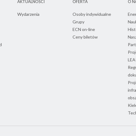
AKTUALNOŚCI
OFERTA
O N
Wydarzenia
Osoby indywidualne
Ene
Grupy
Nau
ECN on-line
Hist
Ceny biletów
Nasz
d
Part
Proj
LEA
Regu
dok
Proj
infr
obs
Kiel
Tec