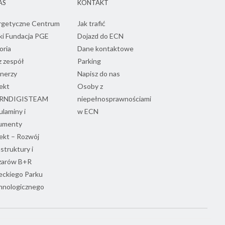
AS
KONTAKT
rgetyczne Centrum
Jak trafić
ki Fundacja PGE
Dojazd do ECN
oria
Dane kontaktowe
 zespół
Parking
nerzy
Napisz do nas
ekt
Osoby z
RNDIGISTEAM
niepełnosprawnościami
laminy i
w ECN
umenty
ekt – Rozwój
astruktury i
zarów B+R
eckiego Parku
hnologicznego