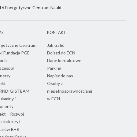
6 Energetyczne Centrum Nauki
AS
KONTAKT
rgetyczne Centrum
Jak trafić
ki Fundacja PGE
Dojazd do ECN
oria
Dane kontaktowe
 zespół
Parking
nerzy
Napisz do nas
ekt
Osoby z
RNDIGISTEAM
niepełnosprawnościami
laminy i
w ECN
umenty
ekt – Rozwój
astruktury i
zarów B+R
eckiego Parku