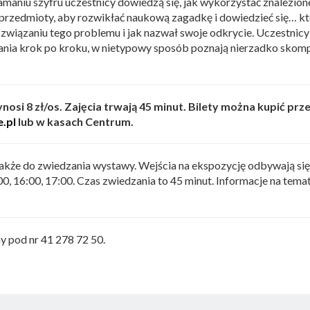
łamaniu szyfru uczestnicy dowiedzą się, jak wykorzystać znalezion
 przedmioty, aby rozwikłać naukową zagadkę i dowiedzieć się… k
związaniu tego problemu i jak nazwał swoje odkrycie. Uczestnicy
nia krok po kroku, w nietypowy sposób poznają nierzadko skom
nosi 8 zł/os. Zajęcia trwają 45 minut. Bilety można kupić prz
e.pl
lub w kasach Centrum.
kże do zwiedzania wystawy. Wejścia na ekspozycję odbywają się 
:00, 16:00, 17:00. Czas zwiedzania to 45 minut. Informacje na tema
y pod nr 41 278 72 50.