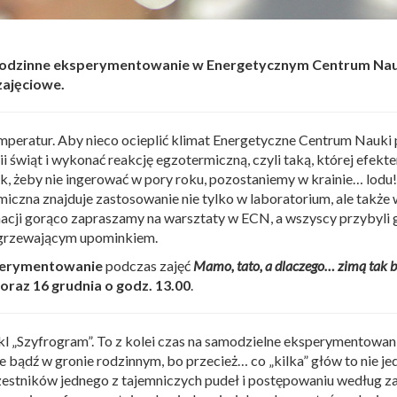
rodzinne eksperymentowanie w Energetycznym Centrum Nau
zajęciowe.
emperatur. Aby nieco ocieplić klimat Energetyczne Centrum Nauki
i świąt i wykonać reakcję egzotermiczną, czyli taką, której efe
ak, żeby nie ingerować w pory roku, pozostaniemy w krainie… lodu!
czna znajduje zastosowanie nie tylko w laboratorium, ale także
acji gorąco zapraszamy na warsztaty w ECN, a wszyscy przybyli 
zgrzewającym upominkiem.
sperymentowanie
podczas zajęć
Mamo, tato, a dlaczego… zimą tak 
oraz 16 grudnia o godz. 13.00
.
kl „Szyfrogram”. To z kolei czas na samodzielne eksperymentowan
ie bądź w gronie rodzinnym, bo przecież… co „kilka” głów to nie je
zestników jednego z tajemniczych pudeł i postępowaniu według z