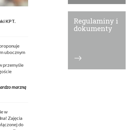
Regulaminy i
ki KPT.
dokumenty
 proponuje
ktem ubocznym
 w przemyśle
goście
bardzo marzną
ie w
dna! Zajęcia
ałączonej do