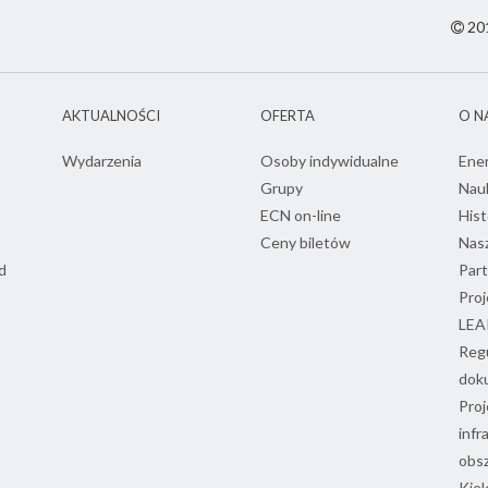
201
AKTUALNOŚCI
OFERTA
O N
Wydarzenia
Osoby indywidualne
Ene
Grupy
Nau
ECN on-line
Hist
Ceny biletów
Nasz
d
Part
Proj
LEA
Regu
dok
Proj
infr
obs
Kiel