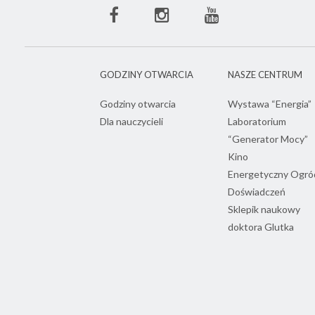
Facebook
Instagram
Youtube
ECN
ECN
ECN
GODZINY OTWARCIA
NASZE CENTRUM
Godziny otwarcia
Wystawa “Energia”
Dla nauczycieli
Laboratorium
“Generator Mocy”
Kino
Energetyczny Ogró
Doświadczeń
Sklepik naukowy
doktora Glutka