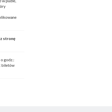
e w pudle,
tóry
plikowane
ez stronę
o godz.:
t biletów