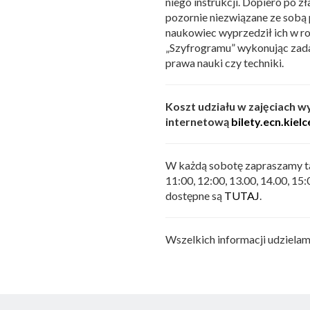
niego instrukcji. Dopiero po z
pozornie niezwiązane ze sobą
naukowiec wyprzedził ich w ro
„Szyfrogramu” wykonując zada
prawa nauki czy techniki.
Koszt udziału w zajęciach wy
internetową
bilety.ecn.kielc
W każdą sobotę zapraszamy ta
11:00, 12:00, 13.00, 14.00, 15
dostępne są
TUTAJ
.
Wszelkich informacji udzielam