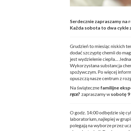
Serdecznie zapraszamy na 
Każda sobota to dwa cykle 
Grudzień to miesiąc niskich t
dodać szczyptę chemii do magi
jest wydzielenie ciepła… Jedn
Wykorzystana substancja chemi
spożywczym. Po więcej inform
opuszczą nasze centrum z ro
Na świąteczne
familijne ek
ręce?
zapraszamy w
sobotę 9 
O godz. 14:00 odbędzie się cy
laboratorium, najlepiej w grup
polegają na wyborze przez uc