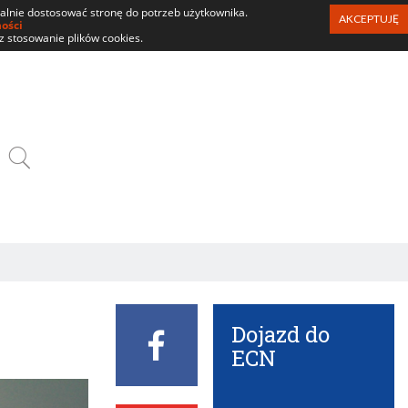
ualnie dostosować stronę do potrzeb użytkownika.
AKCEPTUJĘ
ności
z stosowanie plików cookies.
SZUKAJ
Dojazd do
Facebook
ECN
ECN