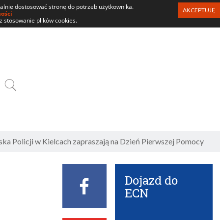
ualnie dostosować stronę do potrzeb użytkownika.
AKCEPTUJĘ
ności
z stosowanie plików cookies.
SZUKAJ
a Policji w Kielcach zapraszają na Dzień Pierwszej Pomocy
z
Dojazd do
Facebook
ECN
ECN