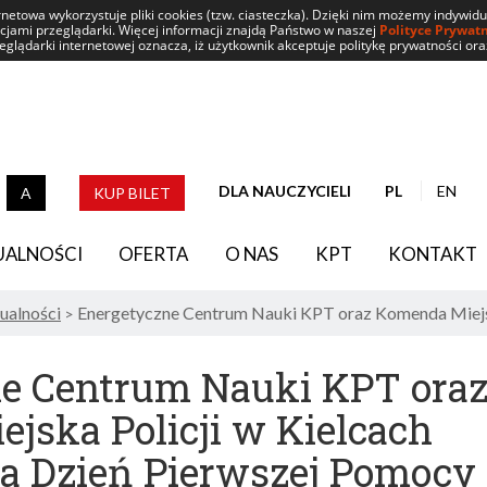
rnetowa wykorzystuje pliki cookies (tzw. ciasteczka). Dzięki nim możemy indywid
ncjami przeglądarki. Więcej informacji znajdą Państwo w naszej
Polityce Prywat
glądarki internetowej oznacza, iż użytkownik akceptuje politykę prywatności ora
DLA NAUCZYCIELI
PL
EN
A
KUP BILET
TRAST DOMYŚLNY
CZARNY TEKST NA ŻÓŁTYM TLE
BIAŁY TEKST NA CZARNYM TLE
UALNOŚCI
OFERTA
O NAS
KPT
KONTAKT
ualności
Energetyczne Centrum Nauki KPT oraz Komenda Miejsk
>
e Centrum Nauki KPT ora
jska Policji w Kielcach
na Dzień Pierwszej Pomocy