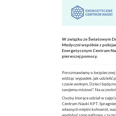
W związku ze Światowym Dni
Medyczni wspólnie z policj
Energetycznym Centrum Nau
pierwszej pomocy.
Porozmawiamy o bezpiecznej dr
widząc wypadek, jak udzielić 
czasie wolnym. Dzieci będą mo
swojemu misiowi”. Na uczestni
Osoby biorące udział w zajęc
Centrum Nauki KPT. Spragnien
własnych mięśni kołowrót, waż
wydobyć ropę naftową, czy też