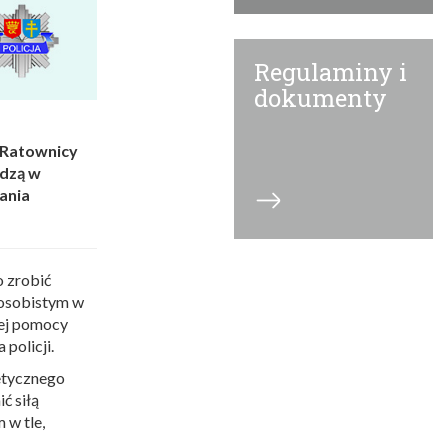
Regulaminy i
dokumenty
 Ratownicy
adzą w
lania
o zrobić
 osobistym w
zej pomocy
policji.
etycznego
ć siłą
 w tle,