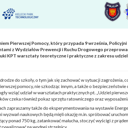
em Pierwszej Pomocy, który przypada 9 września, Policyjni
antami z Wydziałów Prewencji i Ruchu Drogowego przeprow
ki KPT warsztaty teoretyczne i praktyczne
z zakresu udzie
odze do szkoły, o tym jak się zachować w sytuacji zagrożenia, c
pierwszej pomocy, nie szkodząc innym, a także o bezpieczeństwie
gły wziąć udział w warsztatach praktycznych pt. „Udziel pierws
ków czeka również pokaz sprzętu ratowniczego oraz wyposażenia 
iach zapraszamy także do eksperymentowania na wystawie Energ
i wyzwań naukowych będą mięli okazję m.in. spróbować uruchomi
ący ponad 750 kg, zatankować malucha, stoczyć wyścigi z prądem
 rywalizować na wodnej strzelnicy.