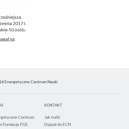
cześniejsza
eśnia 2017 r.
lnie 50 osób.
agał na
6 Energetyczne Centrum Nauki
AS
KONTAKT
rgetyczne Centrum
Jak trafić
ki Fundacja PGE
Dojazd do ECN