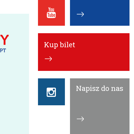
Youtube
ECN
Kup bilet
Napisz do nas
Instagram
ECN