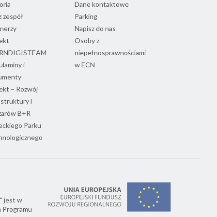
oria
Dane kontaktowe
 zespół
Parking
nerzy
Napisz do nas
ekt
Osoby z
RNDIGISTEAM
niepełnosprawnościami
laminy i
w ECN
umenty
ekt – Rozwój
astruktury i
zarów B+R
eckiego Parku
hnologicznego
" jest w
h Programu