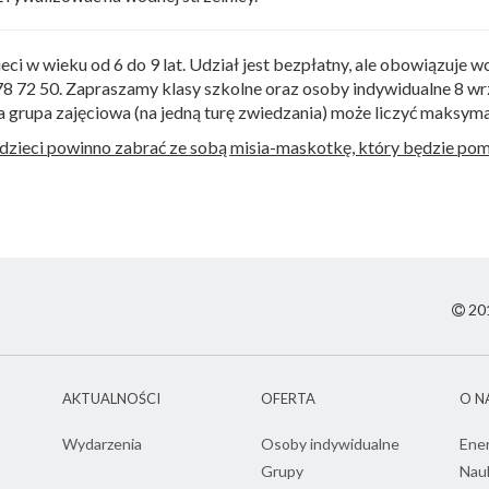
ci w wieku od 6 do 9 lat. Udział jest bezpłatny, ale obowiązuje w
78 72 50. Zapraszamy klasy szkolne oraz osoby indywidualne 8 wrz
na grupa zajęciowa (na jedną turę zwiedzania) może liczyć maksyma
dzieci powinno zabrać ze sobą misia-maskotkę, który będzie pom
201
AKTUALNOŚCI
OFERTA
O N
Wydarzenia
Osoby indywidualne
Ene
Grupy
Nau