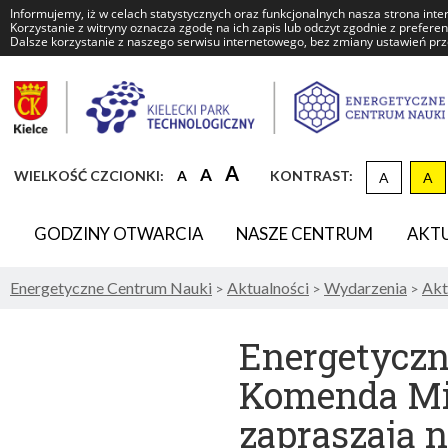
Informujemy, iż w celach statystycznych oraz funkcjonalnych nasza strona inte
Korzystanie z witryny oznacza zgodę na ich zapis lub odczyt zgodnie z prefere
Dalsze korzystanie z naszego serwisu internetowego, bez zmiany ustawień prze
Energetyczne
Centrum
Nauki
DOMYŚLNY
WIĘKSZA
NAJWIĘKSZA
A
A
WIELKOŚĆ CZCIONKI:
A
KONTRAST:
A
A
KON
ROZMIAR
CZCIONKA
CZCIONKA
CZCIONKI
GODZINY OTWARCIA
NASZE CENTRUM
AKT
Energetyczne Centrum Nauki
Aktualności
Wydarzenia
Akt
>
>
>
Energetyczn
Komenda Mie
zapraszają 