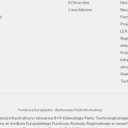
ECN on-line
Hist
Ceny biletów
Nasz
d
Part
Proj
LEA
Regu
dok
Proj
infr
obs
Kiel
Tec
Fundusze Europejskie - dla Rozwoju Polski Wschodniej
zwój infrastruktury i obszarów B+R Kieleckiego Parku Technologicznego
ny ze środków Europejskiego Funduszu Rozwoju Regionalnego w ramac