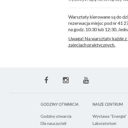
Warsztaty kierowane są do dzie
rezerwacja miejsc pod nr 41 2
na godz. 10:30 lub 12:30. Jed
Uwaga! Na warsztaty każde z 
zajęciach praktycznych.
Facebook
Instagram
Youtube
ECN
ECN
ECN
GODZINY OTWARCIA
NASZE CENTRUM
Godziny otwarcia
Wystawa “Energia”
Dla nauczycieli
Laboratorium