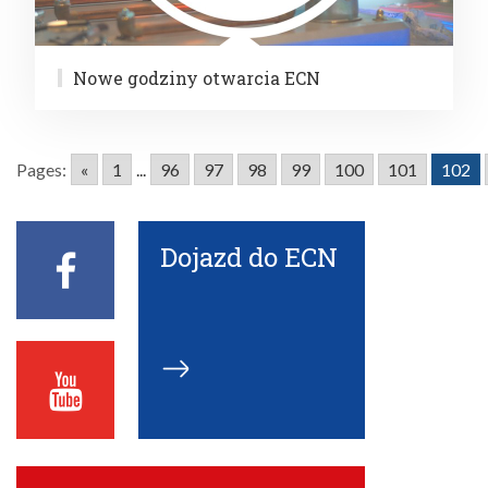
Nowe godziny otwarcia ECN
Pages:
«
1
...
96
97
98
99
100
101
102
Dojazd do ECN
Facebook
ECN
Youtube
ECN