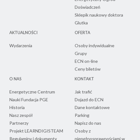
Doświadczeń
Sklepik naukowy doktora
Glutka
AKTUALNOŚCI
OFERTA
Wydarzenia
Osoby indywidualne
Grupy
ECN on-line
Ceny biletów
O NAS
KONTAKT
Energetyczne Centrum
Jak trafić
Nauki Fundacja PGE
Dojazd do ECN
Historia
Dane kontaktowe
Nasz zespół
Parking
Partnerzy
Napisz do nas
Projekt LEARNDIGISTEAM
Osoby z
Regulaminy i dokumenty
niepełnosprawnościami w